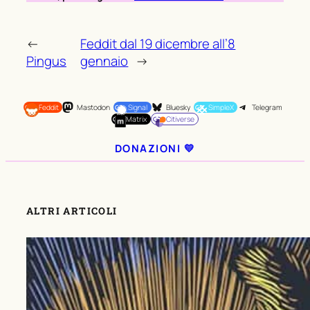
←
Feddit dal 19 dicembre all’8
Pingus
gennaio
→
Feddit
Mastodon
Signal
Bluesky
SimpleX
Telegram
Matrix
Citiverse
DONAZIONI 💛
ALTRI ARTICOLI