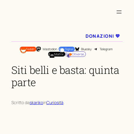
Vai
al
contenuto
DONAZIONI 💛
Feddit
Mastodon
Signal
Bluesky
Telegram
Matrix
Citiverse
Siti belli e basta: quinta
parte
Scritto da
skariko
in
Curiosità