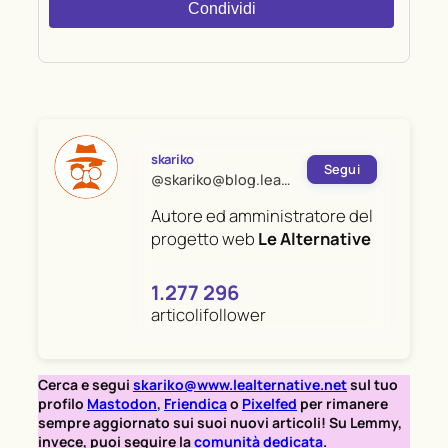
Condividi
skariko
Segui
@skariko@blog.lealternative.net
Autore ed amministratore del
progetto web
Le Alternative
1.277
296
articoli
follower
Cerca e segui
skariko@www.lealternative.net
sul tuo
profilo
Mastodon
,
Friendica
o
Pixelfed
per rimanere
sempre aggiornato sui suoi nuovi articoli! Su Lemmy,
invece, puoi seguire la
comunità dedicata
.