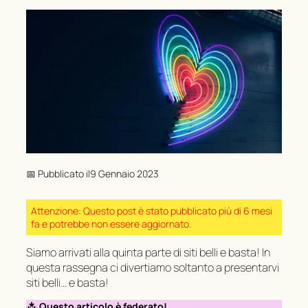
📅 Pubblicato il
9 Gennaio 2023
Attenzione: Questo post è stato pubblicato più di 6 mesi
fa e potrebbe non essere aggiornato.
Siamo arrivati alla quinta parte di siti belli e basta! In
questa rassegna ci divertiamo soltanto a presentarvi
siti belli… e basta!
⁂ Questo articolo è federato!